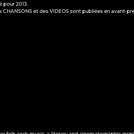
 pour 2013.
es
CHANSONS
et des
VIDEOS
sont publiées en avant-pre
 folk-rock music, a literary and cinematographic inspir