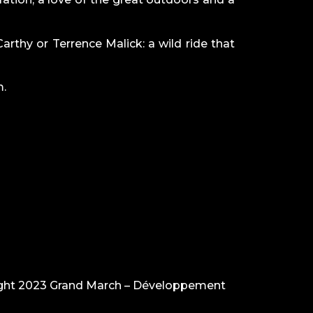
thy or Terrence Malick: a wild ride that
m
.
ght 2023 Grand March –
Développement