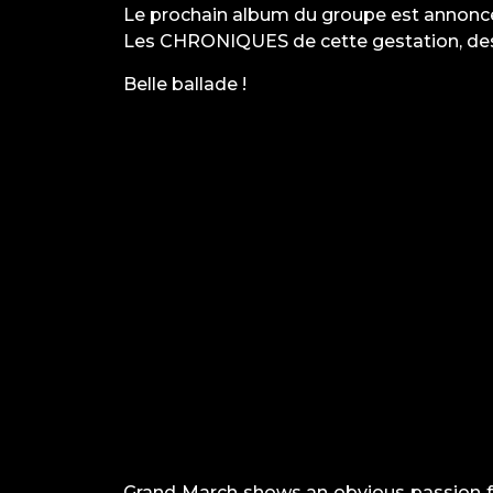
Le prochain album du groupe est annoncé
Les
CHRONIQUES
de cette gestation, d
Belle ballade !
Grand March shows an obvious passion for