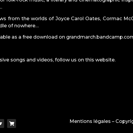
…
ws from the worlds of Joyce Carol Oates, Cormac McCar
ddle of nowhere…
ailable as a free download on
grandmarch.bandcamp.co
usive
songs
and
videos
, follow us on this website.
Mentions légales
– Copyri