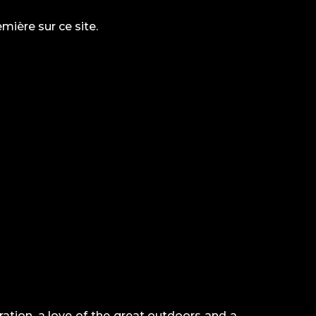
mière sur ce site.
ation, a love of the great outdoors and a