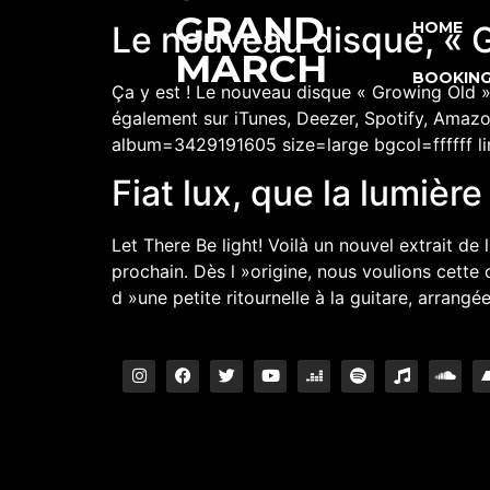
GRAND
HOME
Le nouveau disque, « G
MARCH
BOOKIN
Ça y est ! Le nouveau disque « Growing Old »
également sur iTunes, Deezer, Spotify, Amazo
album=3429191605 size=large bgcol=ffffff l
Fiat lux, que la lumière 
Let There Be light! Voilà un nouvel extrait de
prochain. Dès l »origine, nous voulions cett
d »une petite ritournelle à la guitare, arrangé