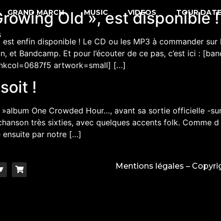
GRAND MARCH
MUSIC
VIDEOS
TOUR DAT
rowing Old », est disponible !
G
 est enfin disponible ! Le CD ou les MP3 à commander sur l
n, et Bandcamp. Et pour l’écouter de ce pas, c’est ici : 
inkcol=0687f5 artwork=small] […]
soit !
 l »album One Crowded Hour…, avant sa sortie officielle -sur 
e chanson très sixties, avec quelques accents folk. Comme d
e ensuite par notre […]
Mentions légales
– Copyri