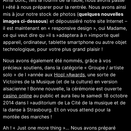
Ainsi donc, tels la fourmi de la fable, nous avons passé
l »été à nous préparer pour la rentrée. Nous avons ainsi
mis à jour notre stock de photos (
quelques nouvelles
images ci-dessous
) et dépoussiéré notre site Internet –
il est maintenant en « responsive design », oui Madame,
ce qui veut dire qu »il s »adaptera à n »importe quel
appareil, ordinateur, tablette smartphone ou autre objet
technologique, pour votre plus grand plaisir !
Nous avons également été nommés, grâce à vos
précieux soutiens, dans la catégorie « Groupe / artiste
solo » de l »année aux
Hopl »Awards
,
une sorte de
Victoires de la Musique (et de la culture) en version
alsacienne ! Bonne nouvelle, la cérémonie est ouverte
casino online
au public et aura lieu le samedi 18 octobre
2014 dans l »auditorium de La Cité de la musique et de
la danse à Strasbourg.
Et on vous attend pour la
montée des marches !
Ah ! « Just one more thing »… Nous avons préparé